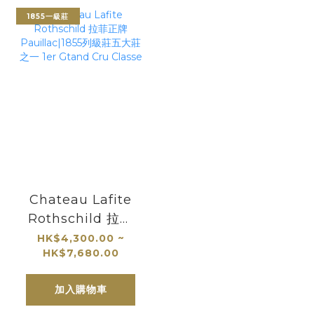
1855一級莊
Chateau Lafite
Rothschild 拉菲
正牌
HK$4,300.00 ~
HK$7,680.00
Pauillac|1855列級
莊五大莊之一 1er
加入購物車
Gtand Cru
Classe