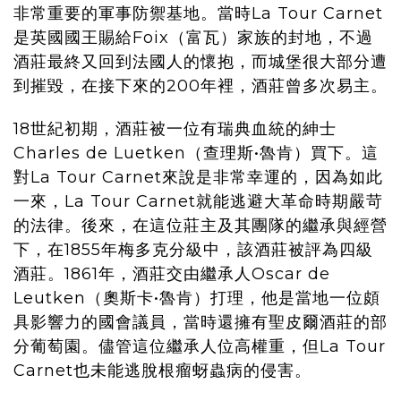
非常重要的軍事防禦基地。當時
La Tour Carnet
是英國國王賜給Foix
（
富瓦
）家族的封地，不過
酒莊最終又回到法國人的懷抱，而城堡很大部分遭
到摧毀，在接下來的200年裡，酒莊曾多次易主。
18世紀初期，酒莊被一位有瑞典血統的紳士
Charles de Luetken
（
查理斯•魯肯
）買下。這
對
La Tour Carnet
來說是非常幸運的，因為如此
一來，
La Tour Carnet
就能逃避大革命時期嚴苛
的法律。後來，在這位莊主及其團隊的繼承與經營
下，在1855年梅多克分級中，該酒莊被評為四級
酒莊。1861年，酒莊交由繼承人
Oscar de
Leutken
（
奧斯卡•魯肯
）打理，他是當地一位頗
具影響力的國會議員，當時還擁有聖皮爾酒莊的部
分葡萄園。儘管這位繼承人位高權重，但
La Tour
Carnet
也未能逃脫根瘤蚜蟲病的侵害。