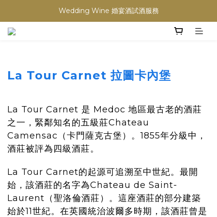
買滿任何酒類 六支 或買滿 $1200 (不限支數) 皆可享免費送貨
Wedding Wine 婚宴酒試酒服務
買滿任何酒類 六支 或買滿 $1200 (不限支數) 皆可享免費送貨
La Tour Carnet 拉圖卡內堡
La Tour Carnet 是 Medoc 地區最古老的酒莊
之一，緊鄰知名的五級莊
Chateau
Camensac
（
卡門薩克古堡
）。1855年分級中，
酒莊被評為四級酒莊。
La Tour Carnet
的起源可追溯至中世紀。最開
始，該酒莊的名字為
Chateau de Saint-
Laurent
（
聖洛倫酒莊
）。這座酒莊的部分建築
始於11世紀。在英國統治波爾多時期，該酒莊曾是