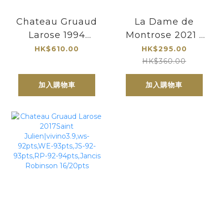
Chateau Gruaud
La Dame de
Larose 1994
Montrose 2021 |
Saint
玫瑰莊園副牌|波爾
HK$610.00
HK$295.00
Julien|Saint
多超二級莊|Robert
HK$360.00
Julien產區 - 二級
Parker評為世界
加入購物車
加入購物車
莊金玫瑰
155家偉大酒莊之一