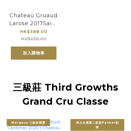
Chateau Gruaud
Larose 2017Saint
Julien|vivino3.9,ws-
HK$588.00
92pts,WE-
HK$638.00
93pts,JS-92-
加入購物車
93pts,RP-92-
94pts,Jancis
Robinson
16/20pts
三級莊 Third Growths
Grand Cru Classe
Margaux 三級莊精選
神之水滴第二使徒Palmer副
牌