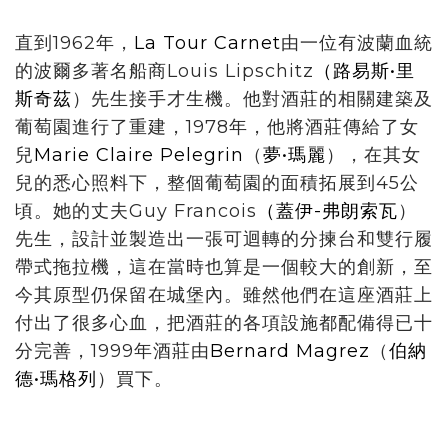
直到1962年，
La Tour Carnet
由一位有波蘭血統
的波爾多著名船商Louis Lipschitz
（
路易斯•里
斯奇茲
）先生接手才生機。他對酒莊的相關建築及
葡萄園進行了重建，1978年，他將酒莊傳給了女
兒
Marie Claire Pelegrin
（
夢•瑪麗
），在其女
兒的悉心照料下，整個葡萄園的面積拓展到45公
頃。她的丈夫Guy Francois
（
蓋伊-弗朗索瓦
）
先生，設計並製造出一張可迴轉的分揀台和雙行履
帶式拖拉機，這在當時也算是一個較大的創新，至
今其原型仍保留在城堡內。雖然他們在這座酒莊上
付出了很多心血，把酒莊的各項設施都配備得已十
分完善，1999年酒莊由
Bernard Magrez
（
伯納
德•瑪格列
）買下。