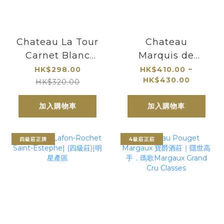
Chateau La Tour
Chateau
Carnet Blanc
Marquis de
2020｜Bernard
Terme|波爾多四級
HK$298.00
HK$410.00 ~
HK$430.00
Magrez | Grand
酒莊|彰顯
HK$320.00
Cru Classes
Margaux 區優雅
加入購物車
加入購物車
細緻風格
四級莊正牌
4級莊正莊