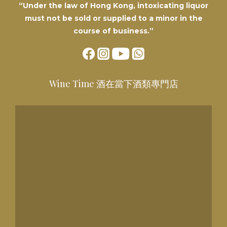
“Under the law of Hong Kong, intoxicating liquor
must not be sold or supplied to a minor in the
course of business.”
Wine Time 酒在當下酒類專門店