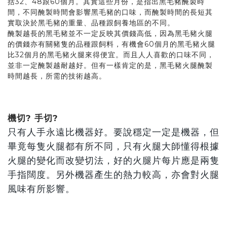
括32、48跟60個月。其實這些月份，是指出黑毛豬醃製時
間，不同醃製時間會影響黑毛豬的口味，而醃製時間的長短其
實取決於黑毛豬的重量、品種跟飼養地區的不同。
醃製越長的黑毛豬並不一定反映其價錢高低，因為黑毛豬火腿
的價錢亦有關豬隻的品種跟飼料，有機會60個月的黑毛豬火腿
比32個月的黑毛豬火腿來得便宜。而且人人喜歡的口味不同，
並非一定醃製越耐越好。但有一樣肯定的是，黑毛豬火腿醃製
時間越長，所需的技術越高。
機切? 手切?
只有人手永遠比機器好。要說穩定一定是機器，但
畢竟每隻火腿都有所不同，只有火腿大師懂得根據
火腿的變化而改變切法，好的火腿片每片應是兩隻
手指闊度。另外機器產生的熱力較高，亦會對火腿
風味有所影響。