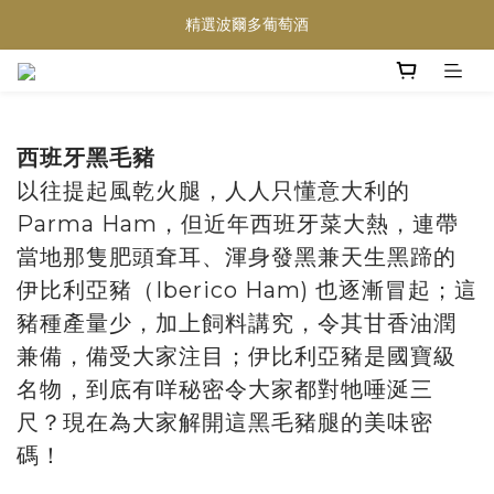
買滿任何酒類 六支 或買滿 $1200 (不限支數) 皆可享免費送貨
精選波爾多葡萄酒
Wedding Wine 婚宴酒試酒服務
買滿任何酒類 六支 或買滿 $1200 (不限支數) 皆可享免費送貨
西班牙黑毛豬
以往提起風乾火腿，人人只懂意大利的
Parma Ham，但近年西班牙菜大熱，連帶
當地那隻肥頭耷耳、渾身發黑兼天生黑蹄的
伊比利亞豬（Iberico Ham) 也逐漸冒起；這
豬種產量少，加上飼料講究，令其甘香油潤
兼備，備受大家注目；伊比利亞豬是國寶級
名物，到底有咩秘密令大家都對牠唾涎三
尺？現在為大家解開這黑毛豬腿的美味密
碼！