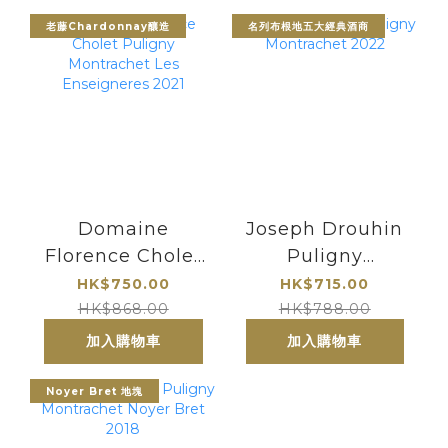
老藤Chardonnay釀造
名列布根地五大經典酒商
Domaine
Joseph Drouhin
Florence Cholet
Puligny
Puligny
Montrachet 2022
HK$750.00
HK$715.00
Montrachet Les
HK$868.00
HK$788.00
Enseigneres
加入購物車
加入購物車
2021
Noyer Bret 地塊