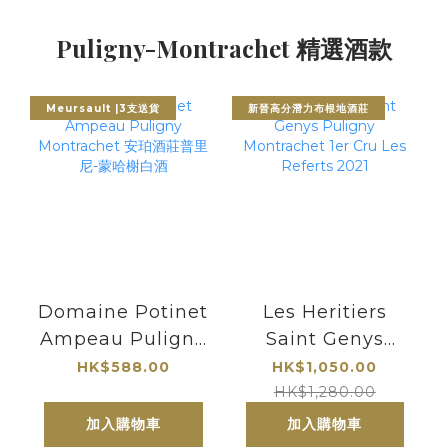
Puligny-Montrachet 精選酒款
Meursault |3支送貨
新晉高分潛力布根地酒莊
Domaine Potinet
Les Heritiers
Ampeau Puligny
Saint Genys
Montrachet 安珀
Puligny
HK$588.00
HK$1,050.00
酒莊普里尼-蒙哈榭
Montrachet 1er
HK$1,280.00
白酒
Cru Les Referts
加入購物車
加入購物車
2021