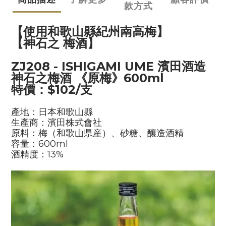
款方式
【使用和歌山縣紀州南高梅】
【神石之 梅酒】
ZJ208
- ISHIGAMI UME
濱田酒造
神石之梅酒 《原梅》
600ml
特價：
$102/
支
產地：日本和歌山縣
生產商：
濱田株式會社
原料：梅（和歌山県産）、砂糖、釀造酒精
容量：
600ml
酒精度：
13%