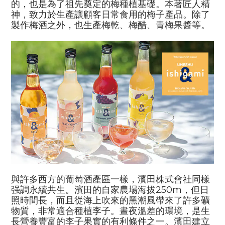
的，也是為了祖先奠定的梅種植基礎。本著匠人精
神，致力於生產讓顧客日常食用的梅子產品。除了
製作梅酒之外，也生產梅乾、梅醋、青梅果醬等。
與許多西方的葡萄酒產區一樣，濱田株式會社同樣
强調永續共生。濱田的自家農場海拔
250m
，但日
照時間長，而且從海上吹來的黑潮風帶來了許多礦
物質，非常適合種植李子。晝夜溫差的環境，是生
長營養豐富的李子果實的有利條件之一。濱田建立