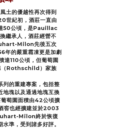
lon風土的優越性再次得到
20世紀初，酒莊一直由
公頃，是Pauillac
更換繼承人，酒莊經營不
art-Milon先後五次
56年的嚴重霜凍更是加劇
面積達110公頃，但葡萄園
Rothschild）家族
系列的重建專案，包括整
近地塊以及通過地塊互換
莊葡萄園面積由42公頃擴
酒窖也經擴建並於2003
art-Milon終於恢復
期水準，受到諸多好評。