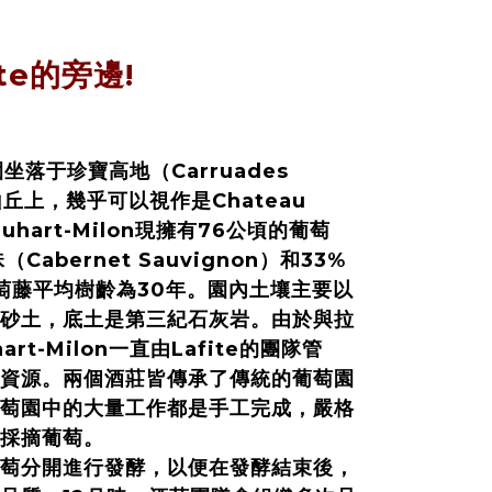
te的旁邊!
萄園坐落于珍寶高地（Carruades
山丘上，幾乎可以視作是Chateau
uhart-Milon現擁有76公頃的葡萄
abernet Sauvignon）和33%
葡萄藤平均樹齡為30年。園內土壤主要以
砂土，底土是第三紀石灰岩。由於與拉
t-Milon一直由Lafite的團隊管
資源。兩個酒莊皆傳承了傳統的葡萄園
萄園中的大量工作都是手工完成，嚴格
工採摘葡萄。
萄分開進行發酵，以便在發酵結束後，