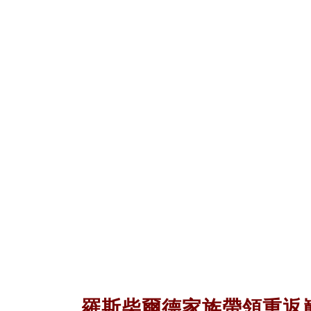
羅斯柴爾德家族帶領重返