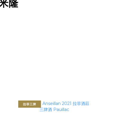
杜哈米隆
拉菲三牌