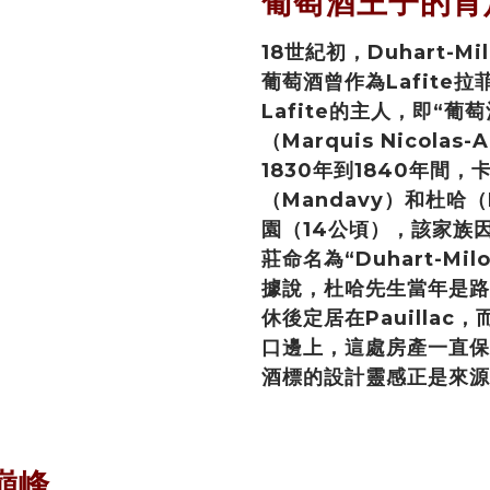
葡萄酒王子的肯
18世紀初，Duhart-
葡萄酒曾作為Lafite
Lafite的主人，即“
（Marquis Nicolas
1830年到1840年間，
（Mandavy）和杜哈（D
園（14公頃），該家族
莊命名為“Duhart-Mil
據說，杜哈先生當年是路易
休後定居在Pauillac
口邊上，這處房產一直保存至
酒標的設計靈感正是來源
巔峰