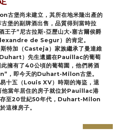
定
Milon古堡尚未建立，其所在地米隆出產的
拉菲古堡的副牌酒出售，品質得到當時拉
葡萄酒王子”尼古拉斯-亞歷山大·塞古爾侯爵
-Alexandre de Segur）的肯定。
卡斯特加（Casteja）家族繼承了曼達維
uhart）先生遺孀在Pauillac的葡萄
因此擁有了40公頃的葡萄園，他們將酒
on”，即今天的Duhart-Milon古堡。
十五（Louis XV）時期的海盜，退
，而他當年居住的房子就位於Pauillac港
20世紀50年代，Duhart-Milon
於這棟房子。
prev
next