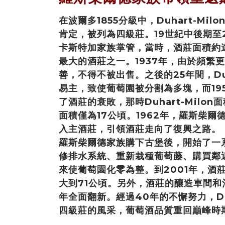
在波爾多1855分級中，Duhart-Mi
肯定，被列為四級莊。19世紀中後期至
卡斯特加家族掌管，當時，酒莊面積約達50
最大的酒莊之一。1937年，由於頻繁
善，不得不被出售。之後的25年間，Duh
易主，致使葡萄園被分割為多塊，而19
了酒莊的衰敗，那時Duhart-Milon
面積僅為17公頃。1962年，羅斯柴爾德（
入主酒莊，引領酒莊走向了復興之路。
羅斯柴爾德家族購下古堡後，開始了一
修排水系統、重新栽種葡萄藤、購買鄰
來使葡萄園化零為整。到2001年，酒
大到71公頃。另外，酒莊的釀造車間和
年全面翻新。經過40年的不懈努力，Duh
四級莊的風采，葡萄酒品質重回巔峰時