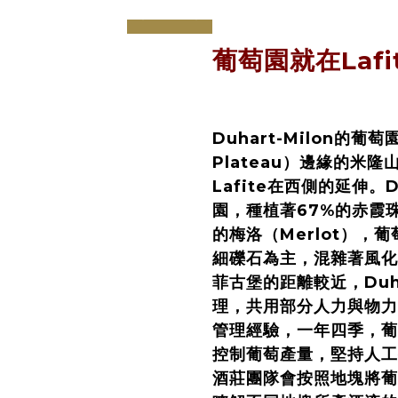
prev
next
葡萄園就在Lafi
Duhart-Milon的葡
Plateau）邊緣的米隆
Lafite在西側的延伸。D
園，種植著67%的赤霞珠（C
的梅洛（Merlot），
細礫石為主，混雜著風化
菲古堡的距離較近，Duhar
理，共用部分人力與物力
管理經驗，一年四季，葡
控制葡萄產量，堅持人
酒莊團隊會按照地塊將葡