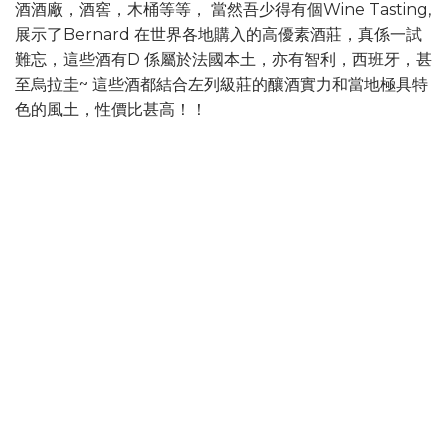
酒酒廠，酒窖，木桶等等， 當然吾少得有個Wine Tasting,
展示了Bernard 在世界各地購入的高優素酒莊，真係一試
難忘，這些酒有D 係屬於法國本土，亦有智利，西班牙，甚
至烏拉圭~ 這些酒都結合左列級莊的釀酒實力和當地極具特
色的風土，性價比甚高！！