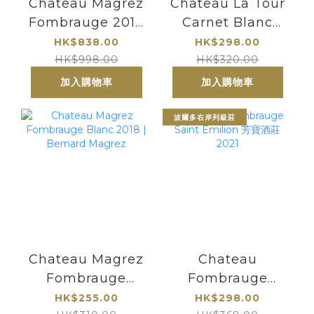
Chateau Magrez
Chateau La Tour
Fombrauge 2016
Carnet Blanc
Saint Emilion
2020｜Bernard
HK$838.00
HK$298.00
Grand Cru
Magrez | Grand
HK$998.00
HK$320.00
Cru Classes
加入購物車
加入購物車
波爾多右岸列級莊
Chateau Magrez
Chateau
Fombrauge
Fombrauge
Blanc 2018 |
Saint Emilion 芳
HK$255.00
HK$298.00