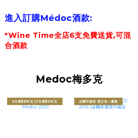
進入訂購
Médoc
酒款:
*Wine Time全店6支免費送貨,可混
合酒款
Medoc梅多克
6支價$88/支;12支價$68/支
法國中級莊 買五送一優惠