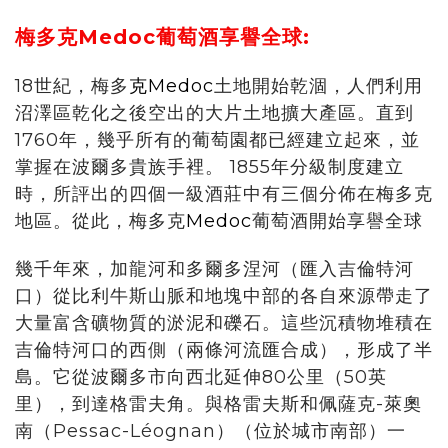
梅多克
Medoc
葡萄酒享譽全球:
18世紀，梅多
克Medoc
土地開始乾涸，人們利用
沼澤區乾化之後空出的大片土地擴大產區。直到
1760年，幾乎所有的葡萄園都已經建立起來，並
掌握在波爾多貴族手裡。 1855年分級制度建立
時，所評出的四個一級酒莊中有三個分佈在梅多克
地區。從此，梅多克
Medoc
葡萄酒開始享譽全球
幾千年來，加龍河和多爾多涅河（匯入吉倫特河
口）從比利牛斯山脈和地塊中部的各自來源帶走了
大量富含礦物質的淤泥和礫石。這些沉積物堆積在
吉倫特河口的西側（兩條河流匯合成），形成了半
島。它從波爾多市向西北延伸80公里（50英
里），到達格雷夫角。與格雷夫斯和佩薩克-萊奧
南（Pessac-Léognan）（位於城市南部）一