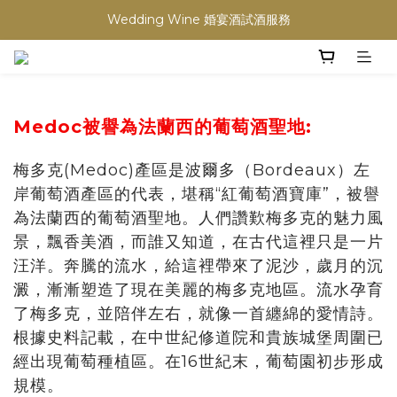
買滿任何酒類 六支 或買滿 $1200 (不限支數) 皆可享免費送貨
Wedding Wine 婚宴酒試酒服務
買滿任何酒類 六支 或買滿 $1200 (不限支數) 皆可享免費送貨
Medoc被譽為法蘭西的葡萄酒聖地:
梅多克(Medoc)產區是波爾多（Bordeaux）左
岸葡萄酒產區的代表，堪稱“紅葡萄酒寶庫”，被譽
為法蘭西的葡萄酒聖地。人們讚歎梅多克的魅力風
景，飄香美酒，而誰又知道，在古代這裡只是一片
汪洋。奔騰的流水，給這裡帶來了泥沙，歲月的沉
澱，漸漸塑造了現在美麗的梅多克地區。流水孕育
了梅多克，並陪伴左右，就像一首纏綿的愛情詩。
根據史料記載，在中世紀修道院和貴族城堡周圍已
經出現葡萄種植區。在16世紀末，葡萄園初步形成
規模。