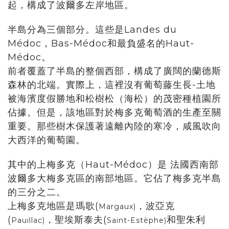
起，構成了波爾多左岸地區。
半島分為三個部分。這些是Landes du
Médoc，Bas-Médoc和最負盛名的Haut-
Médoc。
前者覆蓋了半島的整個西部，構成了廣闊的蘭德斯
森林的北端。實際上，這裡沒有葡萄藤生長-土地
被海濱度假勝地和松樹松（海松）的茂密種植園所
佔據。但是，該地區對於梅多克葡萄酒的生產至關
重要。那些樹木保護著遠離內陸的寒冷，咸風吹向
大西洋的葡萄園。
其中的上梅多克（Haut-Médoc）是 法國西南部
波爾多大梅多克區的南部地區。它佔了梅多克半島
的三分之二。
上梅多克地區是瑪歌(
，波亞克
Margaux)
(
，聖埃斯泰夫(
和聖朱利
Pauillac)
Saint-Estèphe)