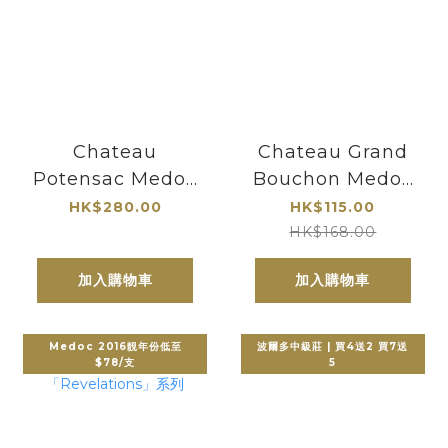
Chateau
Chateau Grand
Potensac Medoc
Bouchon Medoc
寶石酒莊 2012
2022｜一級莊
HK$280.00
HK$115.00
Château
HK$168.00
Angélus金鐘酒莊
加入購物車
加入購物車
釀酒師Hubert de
Boüard誠意之作
Medoc 2016靚年份低至
波爾多中級莊 | 買4送2 買7送
$78/支
5