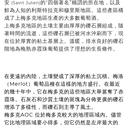
安
的“四個著名”稱謂的所在地，以及
(Saint Julien)
鮮為人知的利斯特拉克和穆里斯地區。這些產區構
成了上梅多克地區生產的大多數葡萄酒。
上梅多克地區的土壤主要由厚厚的礫石層組成，隨
著時間的流逝，這些礫石層已被河水沖刷而下，現
在位於厚實的粘土基層上。溫暖，排水良好的礫石
階地為晚熟赤霞珠葡萄提供了理想的生長條件。
在更遠的內陸，土壤變成了深厚的粘土沉積。梅洛
（Merlot）葡萄品種在這樣的地方盛行。在最近
的幾十年中，它在梅多克的這些地區大舉篡奪了赤
霞珠。石灰石和沙質土壤的斑塊為分佈更廣的礫石
增添了多樣性，而礫石則主導了風土。
梅多克AOC 位於梅多克較大的地理區域內。儘管
它比地理區域要小得多，但它仍然是左岸最大的