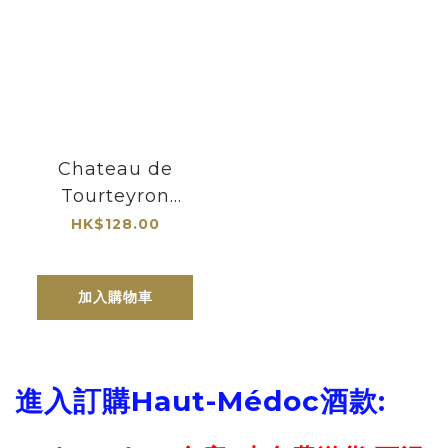
Chateau de
Tourteyron
2022| Medoc|
HK$128.00
Cru Bourgeois
加入購物車
進入訂購
Haut-Médoc
酒款: