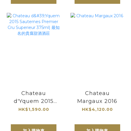
Chateau
Chateau
d'Yquem 2015
Margaux 2016
Sauternes
HK$1,590.00
HK$4,120.00
Premier Cru
Superieur
加入購物車
加入購物車