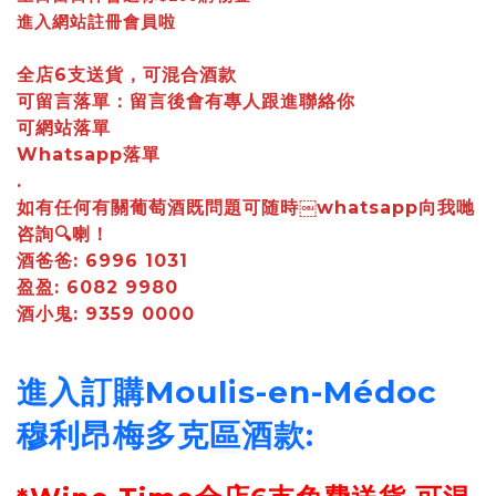
進入網站註冊會員啦
全店6支送貨，可混合酒款
可留言落單：留言後會有專人跟進聯絡你
可網站落單
Whatsapp落單
.
如有任何有關葡萄酒既問題可随時￼whatsapp向我哋
咨詢🔍喇！
酒爸爸: 6996 1031
盈盈: 6082 9980
酒小鬼: 9359 0000
進入訂購
Moulis-en-Médoc
穆利昂梅多克
區
酒款: