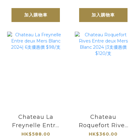
【多項專業酒評金
獎】
加入購物車
加入購物車
Chateau La
Chateau
Freynelle Entre
Roquefort Rives
deux Mers Blanc
Entre deux Mers
HK$588.00
HK$360.00