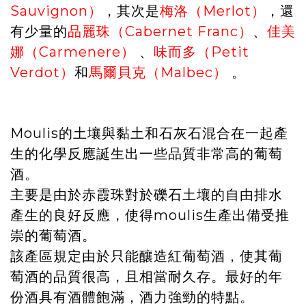
Sauvignon）
，其次是
梅洛（Merlot）
，還
有少量的
品麗珠（Cabernet Franc）
、
佳美
娜（Carmenere）
、
味而多（Petit
Verdot）
和
馬爾貝克（Malbec）
。
Moulis的土壤與黏土和石灰石混合在一起產
生的化學反應誕生出一些品質非常高的葡萄
酒。
主要是由於赤霞珠對於礫石土壤的自由排水
產生的良好反應，使得moulis生產出備受推
崇的葡萄酒。
該產區規定由於只能釀造紅葡萄酒，使其葡
萄酒的品質很高，且相當耐久存。最好的年
份酒具有酒體飽滿，酒力強勁的特點。