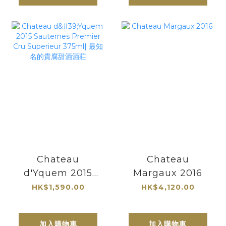
Chateau
Chateau
d'Yquem 2015
Margaux 2016
Sauternes
HK$1,590.00
HK$4,120.00
Premier Cru
Superieur
加入購物車
加入購物車