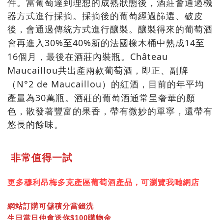
件。當葡萄達到理想的成熟狀態後，酒莊會通過機
器方式進行採摘。採摘後的葡萄經過篩選、破皮
後，會通過傳統方式進行釀製。釀製得來的葡萄酒
30%
40%
14
會再進入
至
新的法國橡木桶中熟成
至
16
Château
個月，最後在酒莊內裝瓶。
Maucaillou
共出產兩款葡萄酒，即正、副牌
N°2 de Maucaillou
（
）的紅酒，目前的年平均
30
產量為
萬瓶。酒莊的葡萄酒通常呈奢華的顏
色，散發著豐富的果香，帶有微妙的單寧，還帶有
悠長的餘味。
非常值得一試
更多
穆利昂梅多克
產區葡萄酒產品，可瀏覽我哋網店
網站訂購可儲積分當錢洗
生日當日仲會送你$100購物金