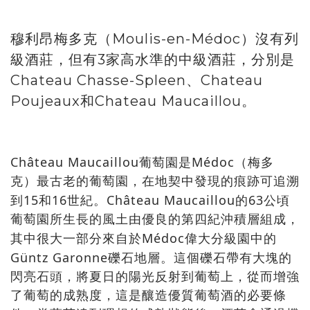
穆利昂梅多克（Moulis-en-Médoc）沒有列
級酒莊，但有3家高水準的中級酒莊，分別是
Chateau Chasse-Spleen、Chateau
Poujeaux和Chateau Maucaillou。
Château Maucaillou
Médoc
葡萄園是
（梅多
克）最古老的葡萄園，在地契中發現的痕跡可追溯
15
16
Château Maucaillou
63
到
和
世紀。
的
公頃
葡萄園所生長的風土由優良的第四紀沖積層組成，
Médoc
其中很大一部分來自於
偉大分級園中的
Güntz Garonne
礫石地層。這個礫石帶有大塊的
閃亮石頭，將夏日的陽光反射到葡萄上，從而增強
了葡萄的成熟度，這是釀造優質葡萄酒的必要條