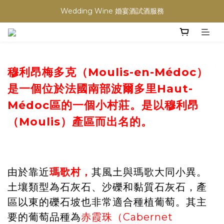
買滿任何酒類 六支 或買滿 $1200 (不限支數) 皆可享免費送貨
Wedding Wine 婚宴酒試酒服務
買滿任何酒類 六支 或買滿 $1200 (不限支數) 皆可享免費送貨
穆利昂梅多克（Moulis-en-Médoc）
是一個位於法國南部波爾多里Haut-
Médoc區的一個小村莊。是以
穆利昂
（
Moulis）產區而出名的。
由於靠近
瑪歌村，
其風土與瑪歌大同小異。
土壤類型為石灰石、沙礫和黏質石灰石，產
區以東的礫石坡也非常適合種植葡萄。其主
要的葡萄品種為
赤霞珠（Cabernet