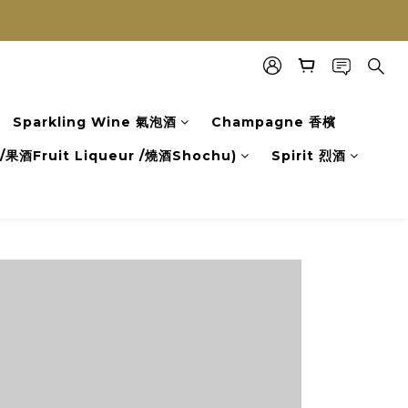
Sparkling Wine 氣泡酒
Champagne 香檳
果酒Fruit Liqueur /燒酒Shochu)
Spirit 烈酒