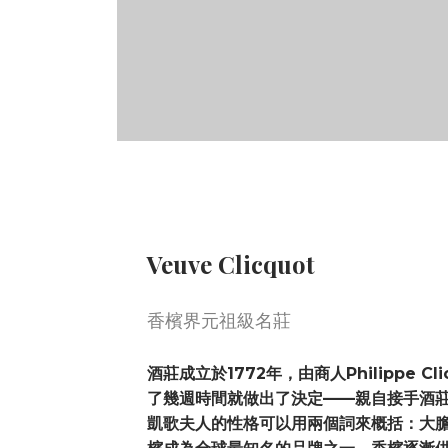
Veuve Clicquot
香檳界元祖級名莊
酒莊成立於1772年，由商人Philippe Cl
了幾週時間就做出了決定——親自接手酒
凱歌夫人的性格可以用兩個詞來概括：大