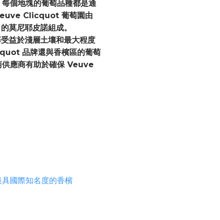
。每個地塊的葡萄品種都是通
e Clicquot 葡萄園由
% 的莫尼耶皮諾組成。
萄藤受益於淺層土壤和最大程度
cquot 品牌還與香檳區的葡萄
應商有助於確保 Veuve
國最具國際知名度的香檳