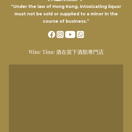
“Under the law of Hong Kong, intoxicating liquor
must not be sold or supplied to a minor in the
course of business.”
Wine Time 酒在當下酒類專門店