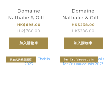
Domaine
Domaine
Nathalie & Gilles
Nathalie & Gilles
Fevre Chablis
Fevre Chablis
HK$695.00
HK$238.00
Grand Cru Les
2023
HK$780.00
HK$288.00
Preuses 2023
加入購物車
加入購物車
家族式的精品酒莊
1er Cru Vaucoupin