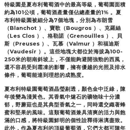
特級園是夏布利葡萄酒中的最高等級，葡萄園面積
約為101公頃，葡萄酒產量僅佔總產量的1% 。夏
布利特級園被細分為7個地塊，分別為布朗雪
（Blanchot ）、寶歌（Bougros ）、克羅絲
（Les Clos ）、格勒諾（Grenouilles ）、貝
斯（Preuses ）、瓦慕（Valmur ）和福迪斯
（Vaudesir ）。這些地塊大都位於海拔為100-
250米的朝南斜坡上，不僅能夠避開強勁的西風，
還不容易受到霜凍的影響，擁有優越的光照及排水
條件，葡萄能達到理想的成熟度。
夏布利特級園葡萄酒晶瑩剔透，顏色金中泛綠，陳
年後變為淺黃色。其香氣中燧石的礦物味十分濃
郁，野蘑菇也是其典型香氣之一，同時還交織著蜂
蜜和堅果的風味。這類葡萄酒兼具清爽的活力與飽
滿的口感，將特級園鮮明的個性詮釋得淋漓盡致。
此外，作為夏布利的頂級葡萄酒，它們大都可陳年