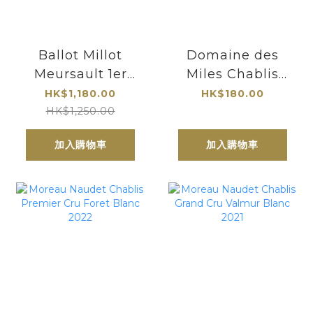
Ballot Millot
Domaine des
Meursault 1er
Miles Chablis
Cru Charmes
2023
HK$1,180.00
HK$180.00
2016
HK$1,250.00
加入購物車
加入購物車