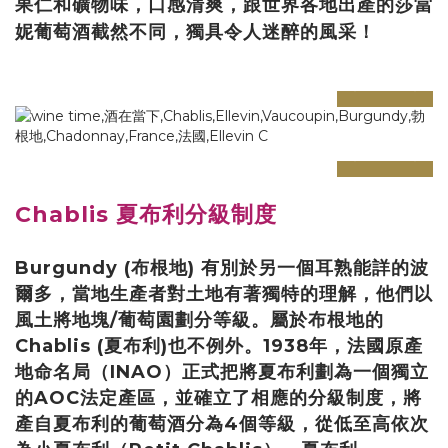
果仁和礦物味，口感清爽，跟世界各地出產的莎當
妮葡萄酒截然不同，獨具令人迷醉的風采！
prev
next
prev
next
Chablis 夏布利分級制度
Burgundy (布根地) 有別於另一個耳熟能詳的波
爾多，當地生產者對土地有著獨特的理解，他們以
風土將地塊/葡萄園劃分等級。屬於布根地的
Chablis (夏布利)也不例外。1938年，法國原產
地命名局（INAO）正式把將夏布利劃為一個獨立
的AOC法定產區，並確立了相應的分級制度，將
產自夏布利的葡萄酒分為4個等級，從低至高依次