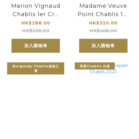
Marion Vignaud
Madame Veuve
Chablis 1er Cru
Point Chablis 1er
Vosgros 2022
Cru Vaillons
HK$288.00
HK$320.00
2022 龐特夫人
HK$338.00
HK$468.00
加入購物車
加入購物車
Burgundy Chablis超值之
高質Chablis 白酒
選