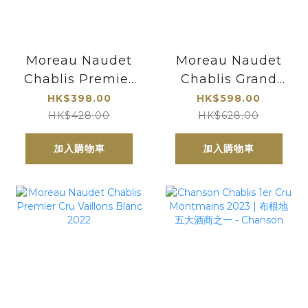
Moreau Naudet
Moreau Naudet
Chablis Premier
Chablis Grand
Cru Foret Blanc
Cru Valmur
HK$398.00
HK$598.00
2022
Blanc 2021
HK$428.00
HK$628.00
加入購物車
加入購物車