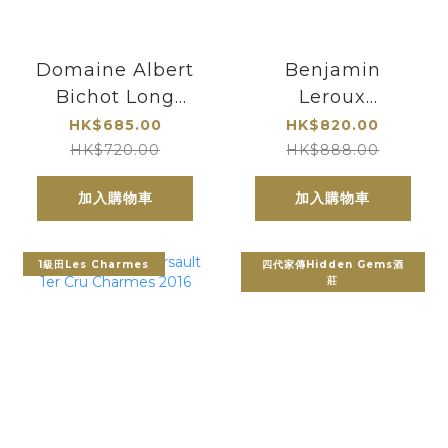
Domaine Albert
Benjamin
Bichot Long
Leroux
Depaquit
Meursault Les
HK$685.00
HK$820.00
Chablis Grand
Vireuils Blanc
HK$720.00
HK$888.00
Cru Les Clos
2021
加入購物車
加入購物車
2016
1級田Les Charmes
四代家傳Hidden Gems酒
莊