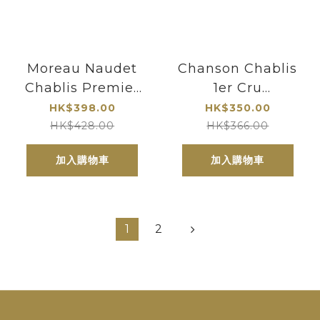
Moreau Naudet
Chanson Chablis
Chablis Premier
1er Cru
Cru Vaillons
Montmains 2023
HK$398.00
HK$350.00
Blanc 2022
| 布根地五大酒商之
HK$428.00
HK$366.00
一 - Chanson
加入購物車
加入購物車
1
2