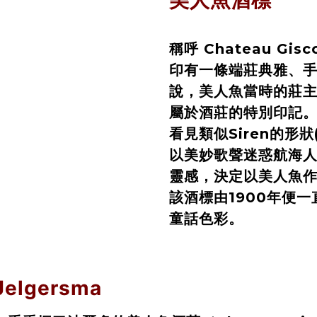
稱呼 Chateau G
印有一條端莊典雅、
說，美人魚當時的莊
屬於酒莊的特別印記
看見類似Siren的形
以美妙歌聲迷惑航海
靈感，決定以美人魚
該酒標由1900年便
童話色彩。
Jelgersma