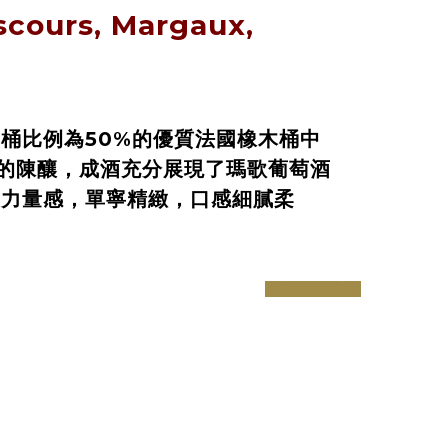
scours, Margaux,
桶比例為50%的優質法國橡木桶中
個月的陳釀，成酒充分展現了瑪歌葡萄酒
失力量感，單寧精緻，口感細膩柔
prev
next