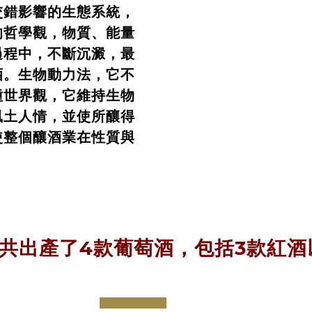
交錯影響的生態系統，
的哲學觀，物質、能量
過程中，不斷沉澱，最
酒。生物動力法，它不
種世界觀，它維持生物
風土人情，並使所釀得
使整個釀酒業在性質與
共出產了4款葡萄酒，包括3款紅酒以
prev
next