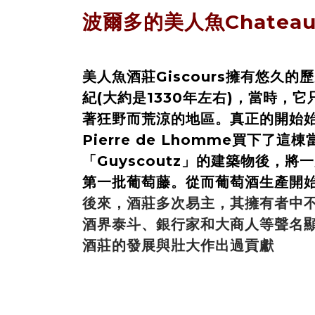
波爾多的美人魚
Chateau
美人魚酒莊Giscours擁有悠久的
紀(大約是1330年左右)，當時，
著狂野而荒涼的地區。真正的開始始
Pierre de Lhomme
買下了這棟
「Guyscoutz」的建築物後，
將一
第一批葡萄藤。從而葡萄酒生產開
後來，酒莊多次易主，其擁有者中
酒界泰斗、銀行家和大商人等聲名
酒莊的發展與壯大作出過貢獻