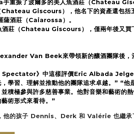
rsma手重振了波爾多的美人魚酒莊（Chateau Gis
ateau Giscours），他名下的資產還包括五
薩酒莊（Caiarossa）。
魚酒莊（Chateau Giscours），僅兩年後又買
Alexander Van Beek來帶領新的釀酒團
ne Spectator》中這樣評價Eric Albada J
，學習、理解並推動他的團隊追求卓越。” “他
，並積極參與許多慈善事業。他對音樂和藝術的熱
藝術形式來看待。”
離世後，他的孩子 Dennis、Derk 和 Valéri
next