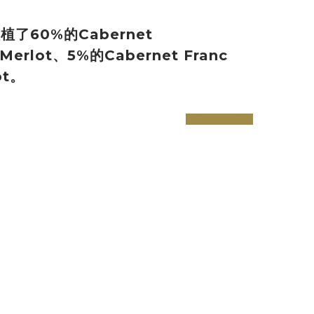
了60%的Cabernet
Merlot、5%的Cabernet Franc
ot。
prev
next