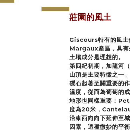
prev
next
莊園的風土
Giscours特有的風土
Margaux產區，
土壤成分是理想的。
第四紀初期，加龍河（
山頂是主要特徵之一
礫石起著至關重要的
溫度，從而為葡萄的
地形也同樣重要：Peti
度為20米，Cantel
沿東西向向下延伸至
因素，這種微妙的平