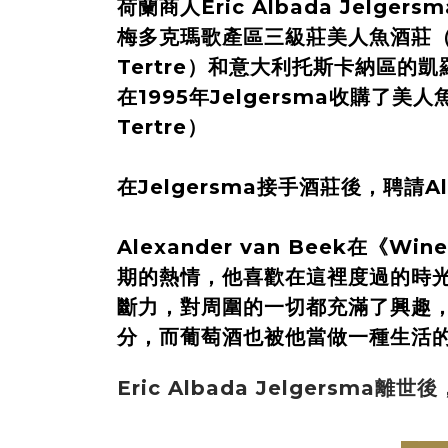
荷蘭商人Eric Albada Jelge
梅多克瑪歌產區三級莊美人魚酒莊（Ch
Tertre）和意大利托斯卡納區的凱羅
在1995年Jelgersma收購了美人
Tertre）
在Jelgersma接手酒莊後，聘請
Alexander van Beek在《Wi
期的熱情，他喜歡在這裡度過的時光
斷力，對周圍的一切都充滿了興趣
分，而葡萄酒也被他當做一種生活的
Eric Albada Jelgersma
prev