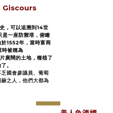
 Giscours
歷史，可以追溯到14世
它只是一座防禦塔，俯瞰
於1552年，當時富商
當時被稱為
片廣闊的土地，種植了
始了。
不乏國會參議員、葡萄
顯赫之人，他們大都為
prev
next
美人魚酒標