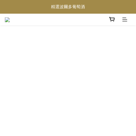
買滿任何酒類 六支 或買滿 $1200 (不限支數) 皆可享免費送貨
精選波爾多葡萄酒
Wedding Wine 婚宴酒試酒服務
買滿任何酒類 六支 或買滿 $1200 (不限支數) 皆可享免費送貨